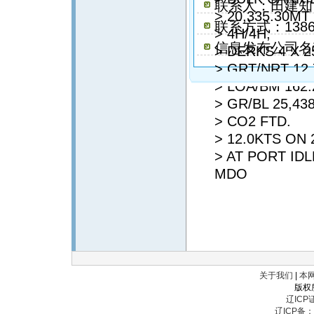
联系人：田建知
> 20,335.30M
联系方式：13863
> 4H/4H,
信息发布公司名
> DERKS 4 X 2
> GRT/NRT 12,
> LOA/BM 162.
> GR/BL 25,43
> CO2 FTD.
> 12.0KTS ON 
> AT PORT ID
MDO
关于我们
|
本
版权
辽ICP证
辽ICP备：辽