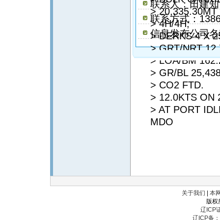
联系人：田建知
> 20,335.30M
联系方式：13863
> 4H/4H,
信息发布公司名
> DERKS 4 X 2
> GRT/NRT 12,
> LOA/BM 162.
> GR/BL 25,43
> CO2 FTD.
> 12.0KTS ON 
> AT PORT ID
MDO
关于我们
|
本
版权
辽ICP证
辽ICP备：辽