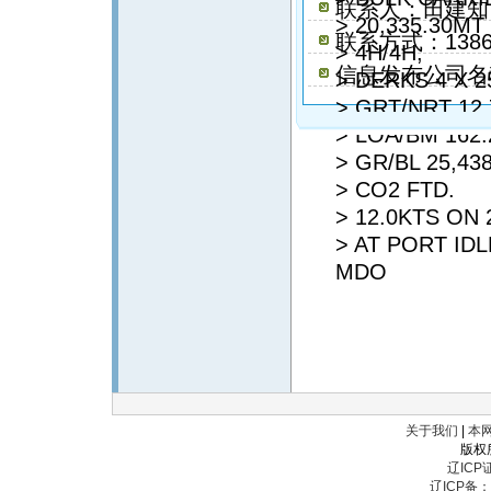
联系人：田建知
> 20,335.30M
联系方式：13863
> 4H/4H,
信息发布公司名
> DERKS 4 X 2
> GRT/NRT 12,
> LOA/BM 162.
> GR/BL 25,43
> CO2 FTD.
> 12.0KTS ON 
> AT PORT ID
MDO
关于我们
|
本
版权
辽ICP证
辽ICP备：辽