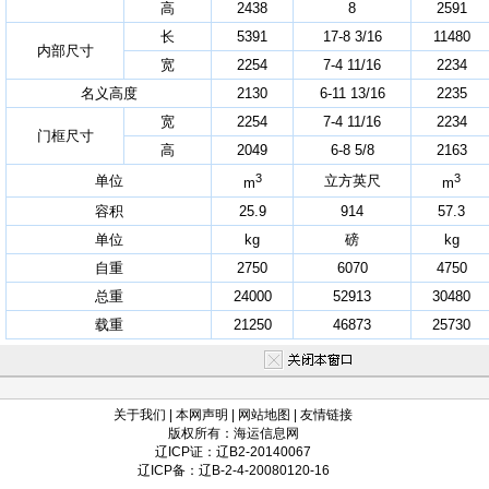
高
2438
8
2591
长
5391
17-8 3/16
11480
内部尺寸
宽
2254
7-4 11/16
2234
名义高度
2130
6-11 13/16
2235
宽
2254
7-4 11/16
2234
门框尺寸
高
2049
6-8 5/8
2163
3
3
单位
立方英尺
m
m
容积
25.9
914
57.3
单位
kg
磅
kg
自重
2750
6070
4750
总重
24000
52913
30480
载重
21250
46873
25730
关于我们
|
本网声明
|
网站地图
|
友情链接
版权所有：海运信息网
辽ICP证：辽B2-20140067
辽ICP备：辽B-2-4-20080120-16