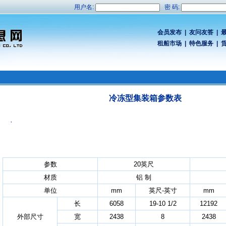
用户名:
密 码:
会员发布
|
友问友答
|
租船市场
|
特色服务
|
冷冻型集装箱参数表
·
参数
20英尺
材质
铝 制
单位
mm
英尺-英寸
mm
长
6058
19-10 1/2
12192
外部尺寸
宽
2438
8
2438