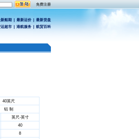
免费注册
最新船期
|
最新运价
|
最新货盘
货运超市
|
港航服务
|
航贸百科
40英尺
铝 制
英尺-英寸
40
8